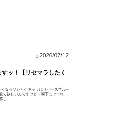
2026/07/12
ますッ！【リセマラしたく
たくなるソシャゲキャラはリバースブルー
観て欲しいんですけど｛閣下にけーれ
...