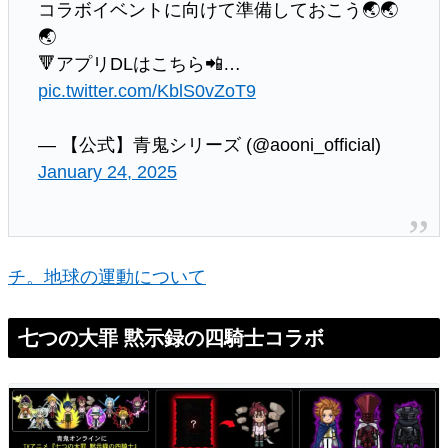
コラボイベントに向けて準備しておこう🌏🌏
🌏
🔻アプリDLはこちら📲…
pic.twitter.com/KblS0vZoT9
— 【公式】青鬼シリーズ (@aooni_official)
January 24, 2025
チ。地球の運動について
七つの大罪 黙示録の四騎士コラボ