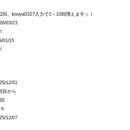
回、kouya0327入力で1～10回増えますッ！
6/03/23
ボ
/01/15
ボ
5/12/31
回目から
1回
3％
5/12/07