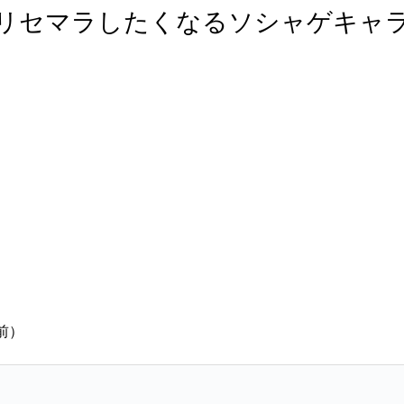
リセマラしたくなるソシャゲキャ
）
前）