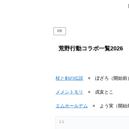
PR
荒野行動コラボ一覧2026
杖と剣の伝説
× ぼざろ（開始前
メメントモリ
× 戌亥とこ
エムホールデム
× よう実（開始