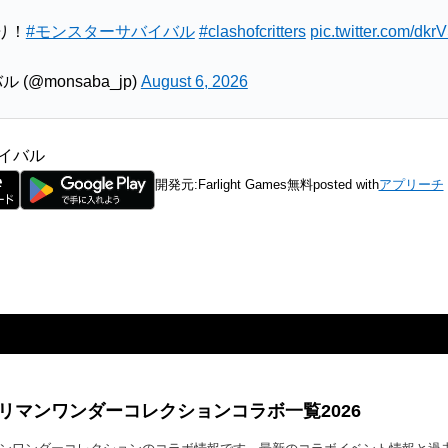
り！
#モンスターサバイバル
#clashofcritters
pic.twitter.com/dk
@monsaba_jp)
August 6, 2026
イバル
開発元:
Farlight Games
無料
posted with
アプリーチ
リマンワンダーコレクションコラボ一覧2026