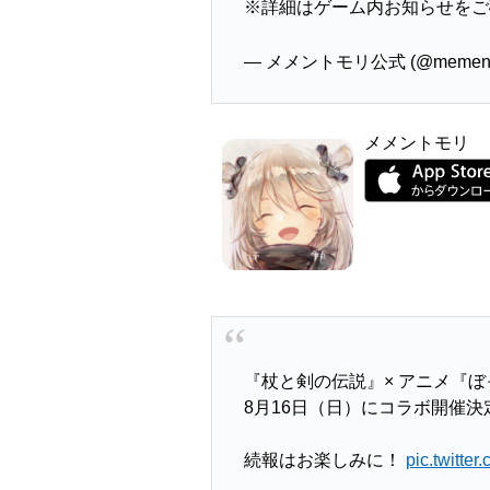
※詳細はゲーム内お知らせをご
— メメントモリ公式 (@mementom
メメントモリ
『杖と剣の伝説』× アニメ『
8月16日（日）にコラボ開催決
続報はお楽しみに！
pic.twitt