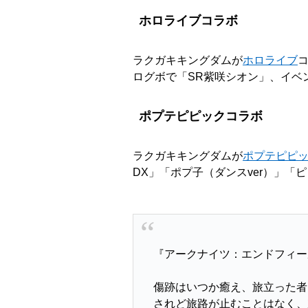
ホロライブコラボ
ラクガキキングダムが
ホロライブ
コ
ログボで「SR紫咲シオン」、イベ
ポプテピピックコラボ
ラクガキキングダムが
ポプテピピ
DX」「ポプ子（ダンスver）」「
『アークナイツ：エンドフィー
傷跡はいつか癒え、旅立った者
されど旅路が止むことはなく、