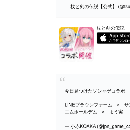
— 杖と剣の伝説【公式】 (@tsue
杖と剣の伝説
今日見つけたソシャゲコラボ
LINEブラウンファーム × 
エムホールデム × よう実
— 小赤KOAKA (@jpn_game_co