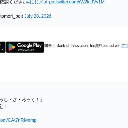
確認ください
#にじメメ
pic.twitter.com/rW2krJVy1M
ori_boi)
July 28, 2026
開発元:
Bank of Innovation, Inc
無料
posted with
ア
ぼっち・ざ・ろっく！』
定！
er.com/CAt7nRMnmp