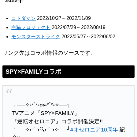
2022年
コトダマン
2022/10/27～2022/11/09
白猫プロジェクト
2022/07/29～2022/08/19
モンスターストライク
2022/05/27～2022/06/02
リンク先はコラボ情報のソースです。
SPY×FAMILYコラボ
╭──✧◦°˚°◦🥜◦°˚°◦✧──╮
TVアニメ『SPY×FAMILY』
『逆転オセロニア』コラボ開催決定!!
╰──✧◦°˚°◦🔍◦°˚°◦✧──╯
#オセロニア10周年
記