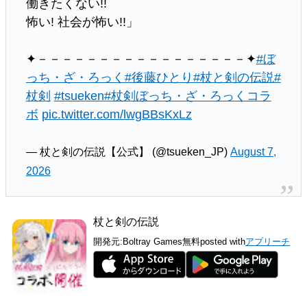
働きたくない!!
怖い! 社会が怖い!!」
✦－－－－－－－－－－－－－－－－－✦
#ぼ
っち・ざ・ろっく
#後藤ひとり
#杖と剣の伝説
#
杖剣
#tsueken
#杖剣ぼっち・ざ・ろっくコラ
ボ
pic.twitter.com/lwgBBsKxLz
— 杖と剣の伝説【公式】 (@tsueken_JP)
August 7,
2026
杖と剣の伝説
開発元:
Boltray Games
無料
posted with
アプリーチ