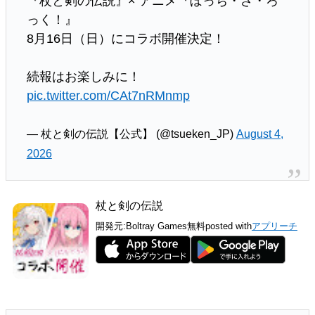
『杖と剣の伝説』× アニメ『ぼっち・ざ・ろ
っく！』
8月16日（日）にコラボ開催決定！
続報はお楽しみに！
pic.twitter.com/CAt7nRMnmp
— 杖と剣の伝説【公式】 (@tsueken_JP)
August 4,
2026
杖と剣の伝説
開発元:
Boltray Games
無料
posted with
アプリーチ