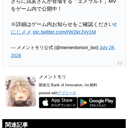
さらに戌亥さんが登場する「エメラルド」MV
をゲーム内で公開中！
※詳細はゲーム内お知らせをご確認ください
#
にじメメ
pic.twitter.com/rW2krJVy1M
— メメントモリ公式 (@mementomori_boi)
July 28,
2026
メメントモリ
開発元:
Bank of Innovation, Inc
無料
posted with
アプリーチ
関連記事