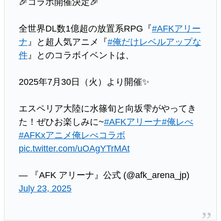
🎉コラボ開催決定🎉
全世界DL数1億超の放置系RPG『
#AFKアリー
ナ
』と超人気アニメ『
#俺だけレベルアップな
件
』とのコラボイベントは、
2025年7月30日（火）より開催✨
エスペリア大陸に水篠旬と向坂雫がやってき
た！ぜひお楽しみに~
#AFKアリーナ
#俺レべ
#AFKxアニメ俺レべコラボ
pic.twitter.com/uOAgYTrMAt
— 『AFK アリーナ』公式 (@afk_arena_jp)
July 23, 2025