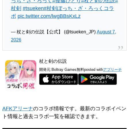
っち・ざ・ろっく
#後藤ひとり
#杖と剣の伝説
#
杖剣
#tsueken
#杖剣ぼっち・ざ・ろっくコラ
ボ
pic.twitter.com/lwgBBsKxLz
— 杖と剣の伝説【公式】 (@tsueken_JP)
August 7,
2026
杖と剣の伝説
開発元:
Boltray Games
無料
posted with
アプリーチ
AFKアリーナ
のコラボ情報です。最新のコラボイベン
ト情報と過去コラボ一覧を確認できます。