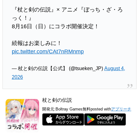
『杖と剣の伝説』× アニメ『ぼっち・ざ・ろ
っく！』
8月16日（日）にコラボ開催決定！
続報はお楽しみに！
pic.twitter.com/CAt7nRMnmp
— 杖と剣の伝説【公式】 (@tsueken_JP)
August 4,
2026
杖と剣の伝説
開発元:
Boltray Games
無料
posted with
アプリーチ