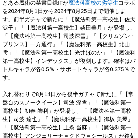
とある魔術の禁書目録IFが
魔法科高校の劣等生
コラボ
を2024年8月1日から2024年8月25日まで開催しま
す。前半ガチャで新たに「【魔法科第一高校生】佐天
涙子」「【魔法科第一高校生】柴田美月」が登場し、
「【魔法科第一高校生】司波深雪」「【クリムゾン・
プリンス】一方通行」「【魔法科第一高校生】北山
雫」「【魔法科第一高校生】光井ほのか」「【魔法科
第一高校生】インデックス」が復刻します。確率はバ
トルキャラが各0.5％・サポートキャラが各0.375％で
す。
入れ替わりで8月14日から後半ガチャで新たに「【常
盤台のスノークイーン】司波 深雪」「【魔法科第一
高校生】初春 飾利」が登場し、「【魔法科第一高校
生】司波 達也」「【魔法科第一高校生】御坂 美琴」
「【魔法科第一高校生】上条 当麻」「【魔法科第一
高校生】アンジェリーナ＝クドウ＝シールズ」が復刻