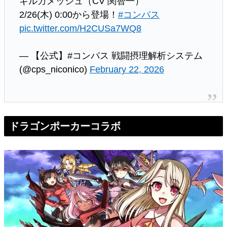
ギルガメッシュ（CV 関智一）
2/26(木) 0:00から登場！
#コンパス
pic.twitter.com/H2CUSa7WQ8
— 【公式】#コンパス 戦闘摂理解析システム
(@cps_niconico)
February 22, 2026
ドラゴンポーカーコラボ