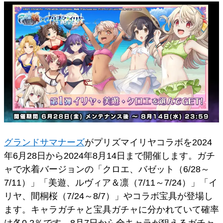
グランドサマナーズ
がプリズマイリヤコラボを2024
年6月28日から2024年8月14日まで開催します。ガチ
ャで水着バージョンの「クロエ、バゼット（6/28～
7/11）」「美遊、ルヴィア＆凛（7/11～7/24）」「イ
リヤ、間桐桜（7/24～8/7）」やコラボ宝具が登場し
ます。キャラガチャと宝具ガチャに分かれていて確率
は各0.2％です。8月7日から全キャラが狙えるガチャ