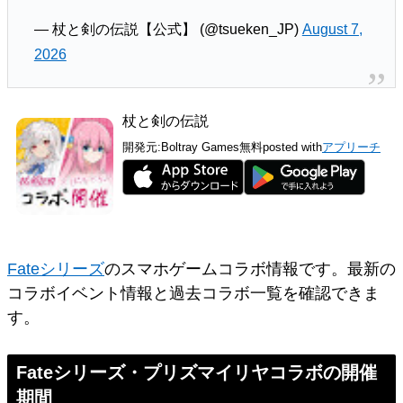
— 杖と剣の伝説【公式】 (@tsueken_JP)
August 7,
2026
杖と剣の伝説
開発元:
Boltray Games
無料
posted with
アプリーチ
Fateシリーズ
のスマホゲームコラボ情報です。最新の
コラボイベント情報と過去コラボ一覧を確認できま
す。
Fateシリーズ・プリズマイリヤコラボの開催
期間