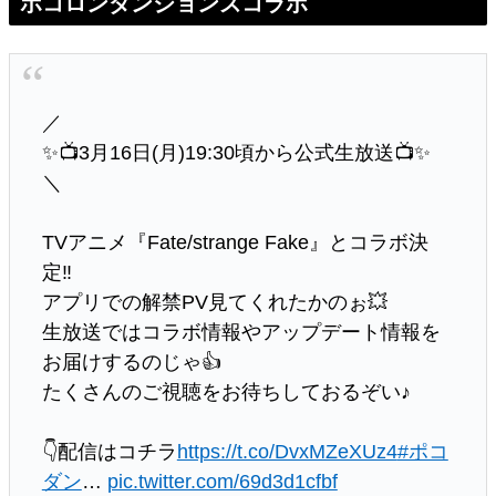
ポコロンダンジョンズコラボ
／
✨📺3月16日(月)19:30頃から公式生放送📺✨
＼
TVアニメ『Fate/strange Fake』とコラボ決
定‼️
アプリでの解禁PV見てくれたかのぉ💥
生放送ではコラボ情報やアップデート情報を
お届けするのじゃ👍
たくさんのご視聴をお待ちしておるぞい♪
👇配信はコチラ
https://t.co/DvxMZeXUz4
#ポコ
ダン
…
pic.twitter.com/69d3d1cfbf