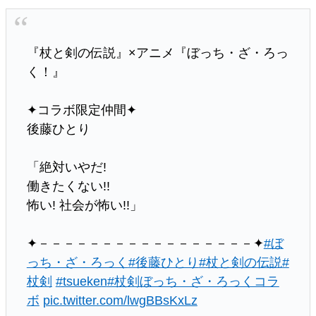
『杖と剣の伝説』×アニメ『ぼっち・ざ・ろっ
く！』
✦コラボ限定仲間✦
後藤ひとり
「絶対いやだ!
働きたくない!!
怖い! 社会が怖い!!」
✦－－－－－－－－－－－－－－－－－✦
#ぼ
っち・ざ・ろっく
#後藤ひとり
#杖と剣の伝説
#
杖剣
#tsueken
#杖剣ぼっち・ざ・ろっくコラ
ボ
pic.twitter.com/lwgBBsKxLz