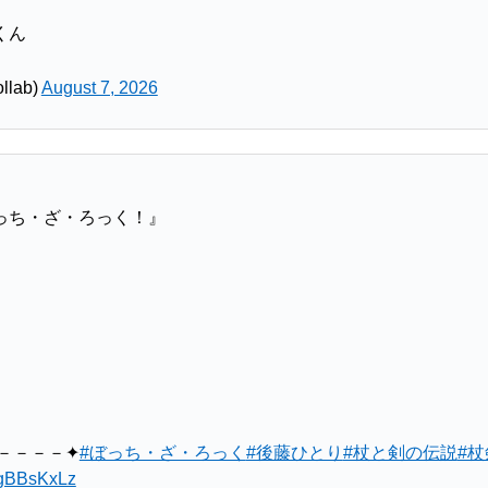
くん
llab)
August 7, 2026
っち・ざ・ろっく！』
－－－－✦
#ぼっち・ざ・ろっく
#後藤ひとり
#杖と剣の伝説
#杖
lwgBBsKxLz