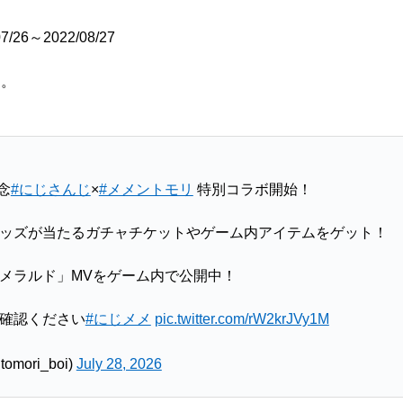
5
7/26～2022/08/27
す。
念
#にじさんじ
×
#メメントモリ
特別コラボ開始！
ッズが当たるガチャチケットやゲーム内アイテムをゲット！
メラルド」MVをゲーム内で公開中！
確認ください
#にじメメ
pic.twitter.com/rW2krJVy1M
ori_boi)
July 28, 2026