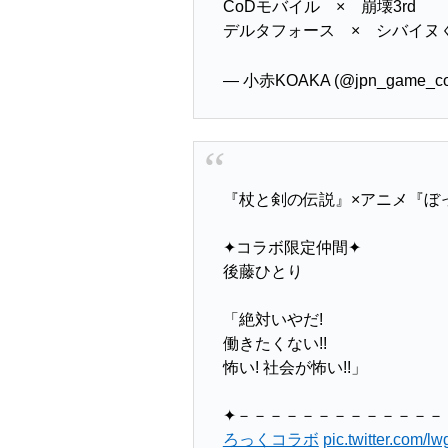
CoDモバイル × 崩壊3rd
デルタフォース × シバイヌ
— 小赤KOAKA (@jpn_game_co
『杖と剣の伝説』×アニメ『ぼ
✦コラボ限定仲間✦
後藤ひとり
「絶対いやだ!
働きたくない!!
怖い! 社会が怖い!!」
✦－－－－－－－－－－－－－
ろっくコラボ
pic.twitter.com/