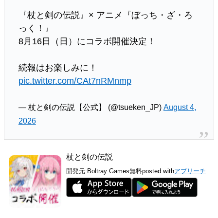
『杖と剣の伝説』× アニメ『ぼっち・ざ・ろ
っく！』
8月16日（日）にコラボ開催決定！
続報はお楽しみに！
pic.twitter.com/CAt7nRMnmp
— 杖と剣の伝説【公式】 (@tsueken_JP)
August 4,
2026
杖と剣の伝説
開発元:
Boltray Games
無料
posted with
アプリーチ