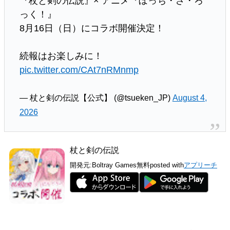
『杖と剣の伝説』× アニメ『ぼっち・ざ・ろ
っく！』
8月16日（日）にコラボ開催決定！
続報はお楽しみに！
pic.twitter.com/CAt7nRMnmp
— 杖と剣の伝説【公式】 (@tsueken_JP)
August 4,
2026
杖と剣の伝説
開発元:
Boltray Games
無料
posted with
アプリーチ