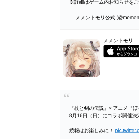
※詳細はゲーム内お知らせをご
— メメントモリ公式 (@mementom
メメントモリ
『杖と剣の伝説』× アニメ『
8月16日（日）にコラボ開催決
続報はお楽しみに！
pic.twitt