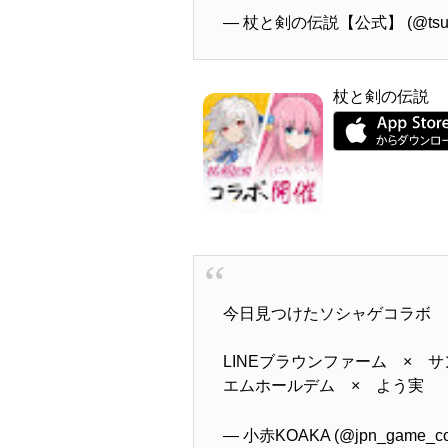
— 杖と剣の伝説【公式】 (@tsue
杖と剣の伝説
今日見つけたソシャゲコラボ
LINEブラウンファーム × 
エムホールデム × よう実
— 小赤KOAKA (@jpn_game_co