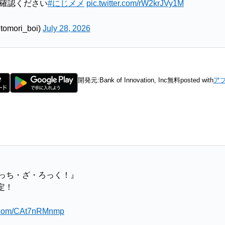
確認ください
#にじメメ
pic.twitter.com/rW2krJVy1M
ori_boi)
July 28, 2026
開発元:
Bank of Innovation, Inc
無料
posted with
ア
ぼっち・ざ・ろっく！』
定！
er.com/CAt7nRMnmp