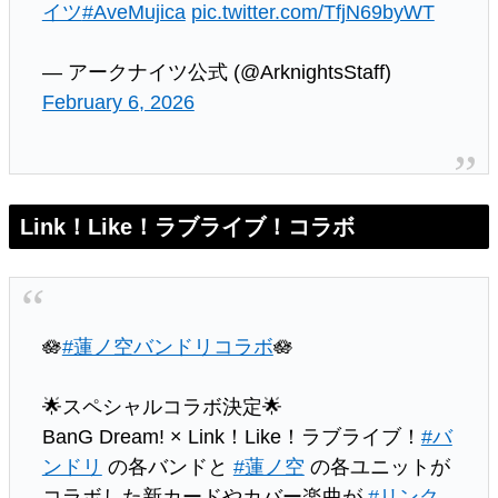
イツ
#AveMujica
pic.twitter.com/TfjN69byWT
— アークナイツ公式 (@ArknightsStaff)
February 6, 2026
Link！Like！ラブライブ！コラボ
🪷
#蓮ノ空バンドリコラボ
🪷
🌟スペシャルコラボ決定🌟
BanG Dream! × Link！Like！ラブライブ！
#バ
ンドリ
の各バンドと
#蓮ノ空
の各ユニットが
コラボした新カードやカバー楽曲が
#リンク