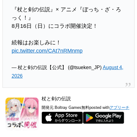
『杖と剣の伝説』× アニメ『ぼっち・ざ・ろ
っく！』
8月16日（日）にコラボ開催決定！
続報はお楽しみに！
pic.twitter.com/CAt7nRMnmp
— 杖と剣の伝説【公式】 (@tsueken_JP)
August 4,
2026
杖と剣の伝説
開発元:
Boltray Games
無料
posted with
アプリーチ