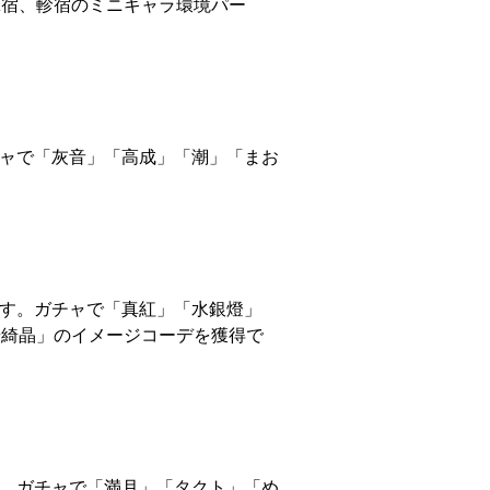
翼宿、軫宿のミニキャラ環境パー
ガチャで「灰音」「高成」「潮」「まお
します。ガチャで「真紅」「水銀燈」
華綺晶」のイメージコーデを獲得で
ます。ガチャで「満月」「タクト」「め