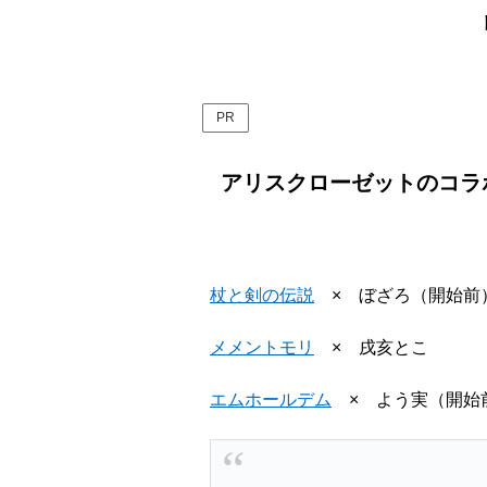
PR
アリスクローゼットのコラボ
杖と剣の伝説
× ぼざろ（開始前
メメントモリ
× 戌亥とこ
エムホールデム
× よう実（開始