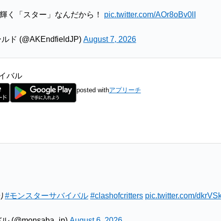
番輝く「スター」なんだから！
pic.twitter.com/AOr8oBv0lI
(@AKEndfieldJP)
August 7, 2026
イバル
posted with
アプリーチ
り
#モンスターサバイバル
#clashofcritters
pic.twitter.com/dkrV
@monsaba_jp)
August 6, 2026