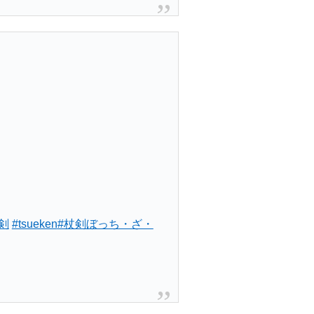
剣
#tsueken
#杖剣ぼっち・ざ・