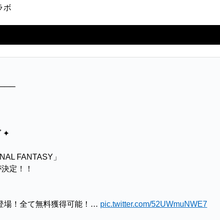
ラボ
───
･ﾟ✦
AL FANTASY」
が決定！！
が登場！全て無料獲得可能！…
pic.twitter.com/52UWmuNWE7