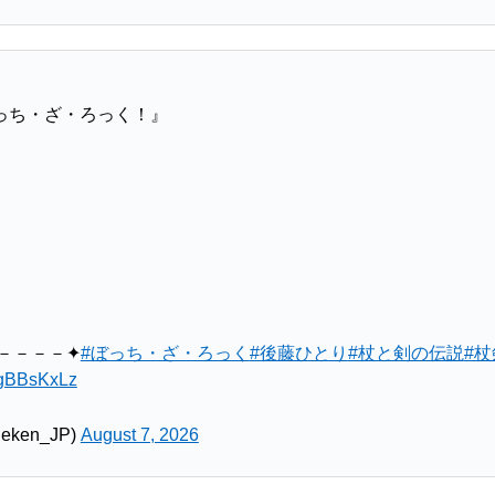
っち・ざ・ろっく！』
－－－－✦
#ぼっち・ざ・ろっく
#後藤ひとり
#杖と剣の伝説
#杖
lwgBBsKxLz
ken_JP)
August 7, 2026