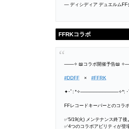
— ディシディア デュエルムFF公式
FFRKコラボ
───✧ 📖コラボ開催予告📖 ✧─
#DDFF
×
#FFRK
✦･ﾟ: *✧────────────✧*: 
FFレコードキーパーとのコラ
✅5/19(火) メンテナンス終了
✅4つのコラボアビリティが登