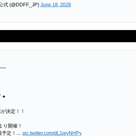
 (@DDFF_JP)
June 18, 2026
──
･ﾟ✦
ボが決定！！
後より開催！
場予定！…
pic.twitter.com/dL1jeyNHPy