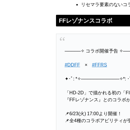
リセマラ要素のないコ
FFレゾナンスコラボ
─────✧ コラボ開催予告 ✧──
#DDFF
×
#FFRS
✦･ﾟ: *✧────────────✧*: 
「HD-2D」で描かれる初の「FIN
『FFレゾナンス』とのコラボ
📌6/23(火) 17:00より開催！
📌全4種のコラボアビリティ