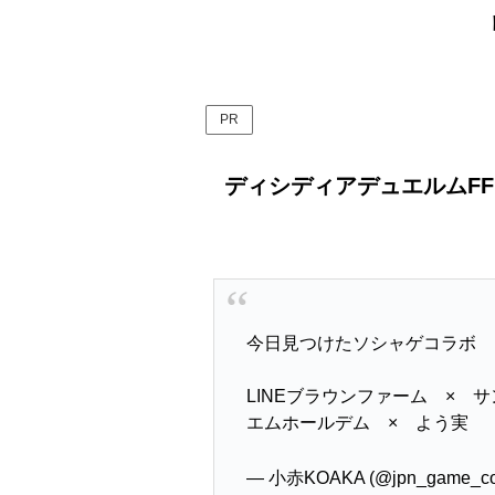
PR
ディシディアデュエルムFFコ
今日見つけたソシャゲコラボ
LINEブラウンファーム × 
エムホールデム × よう実
— 小赤KOAKA (@jpn_game_co