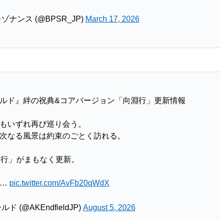
ナンス (@BPSR_JP)
March 17, 2026
ルド』絆の祝典&コアバージョン「向淵行」更新情報
もいずれ再び巡り会う。
次なる風景は約束のごとく訪れる。
淵行」がまもなく更新。
ら…
pic.twitter.com/AvFb20qWdX
(@AKEndfieldJP)
August 5, 2026