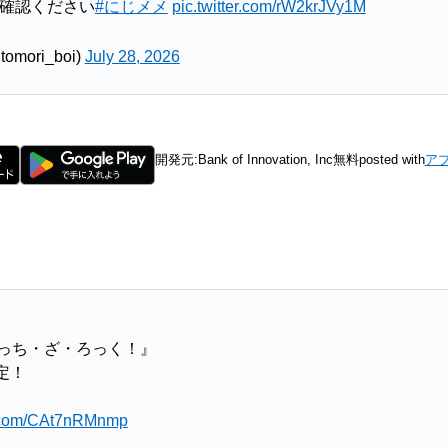
確認ください
#にじメメ
pic.twitter.com/rW2krJVy1M
ori_boi)
July 28, 2026
開発元:
Bank of Innovation, Inc
無料
posted with
ア
ぼっち・ざ・ろっく！』
定！
er.com/CAt7nRMnmp