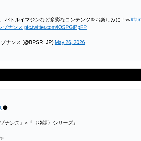
、バトルイマジンなど多彩なコンテンツをお楽しみに！👀
#fair
レゾナンス
pic.twitter.com/IOSPGtPpFP
ナンス (@BPSR_JP)
May 26, 2026
ズ
🌑
ゾナンス』×『〈物語〉シリーズ』
✨