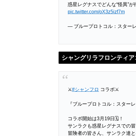
惑星レグナスでどんな“怪異”が
pic.twitter.com/oX3z5izf7m
— ブループロトコル：スターレゾ
シャングリラフロンティア
⚔
#シャンフロ
コラボ⚔
『ブループロトコル：スターレ
コラボ開始は3月19日🗓️！
サンラクも惑星レグナスでの冒
冒険者の皆さん、サンラク達と