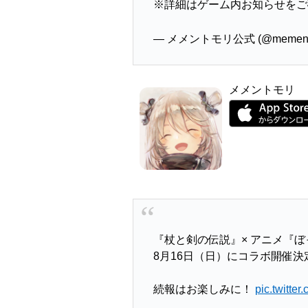
※詳細はゲーム内お知らせをご
— メメントモリ公式 (@mementom
メメントモリ
『杖と剣の伝説』× アニメ『
8月16日（日）にコラボ開催決
続報はお楽しみに！
pic.twitt