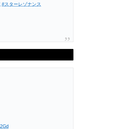
ボ
#スターレゾナンス
82Gd