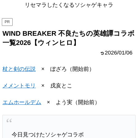
リセマラしたくなるソシャゲキャラ
PR
WIND BREAKER 不良たちの英雄譚コラボ
一覧2026【ウィンヒロ】
2026/01/06
杖と剣の伝説
× ぼざろ（開始前）
メメントモリ
× 戌亥とこ
エムホールデム
× よう実（開始前）
今日見つけたソシャゲコラボ