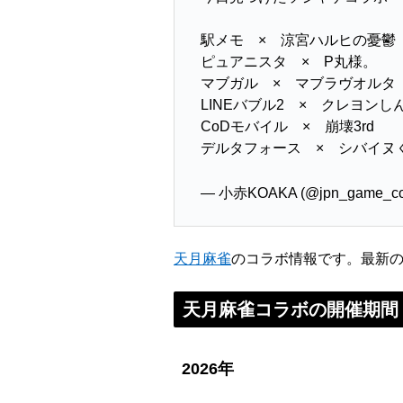
駅メモ × 涼宮ハルヒの憂鬱
ピュアニスタ × P丸様。
マブガル × マブラヴオルタ
LINEバブル2 × クレヨンし
CoDモバイル × 崩壊3rd
デルタフォース × シバイヌ
— 小赤KOAKA (@jpn_game_co
天月麻雀
のコラボ情報です。最新
天月麻雀コラボの開催期間
2026年