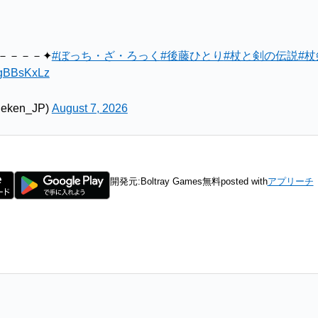
－－－－✦
#ぼっち・ざ・ろっく
#後藤ひとり
#杖と剣の伝説
#杖
lwgBBsKxLz
ken_JP)
August 7, 2026
開発元:
Boltray Games
無料
posted with
アプリーチ