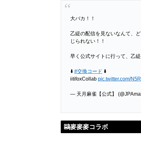
大バカ！！
乙緹の配信を見ないなんて、ど
じられない！！
早く公式サイトに行って、乙
⬇️
#交換コード
⬇️
iitifoxCollab
pic.twitter.com/N
— 天月麻雀【公式】 (@JPAmats
鷗麥麥麥コラボ