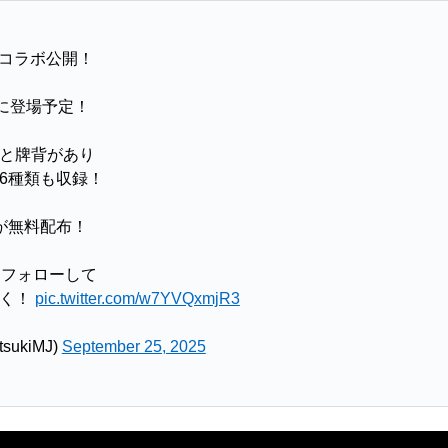
コラボ公開！
に登場予定！
と牌背があり
6種類も収録！
が無料配布！
をフォローして
なく！
pic.twitter.com/w7YVQxmjR3
ukiMJ)
September 25, 2025