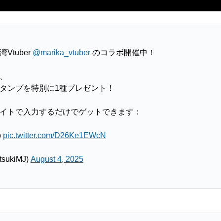
湾Vtuber
@marika_vtuber
のコラボ開催中！
、
タンプを特別に1種プレゼント！
イトで入力するだけでゲットできます：
b
pic.twitter.com/D26Ke1EWcN
ukiMJ)
August 4, 2025