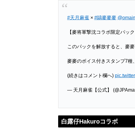
#天月麻雀
×
#鷗麥麥麥
@omaim
【麥将軍撃沈コラボ限定パック】
このパックを解放すると、麥麥
麥麥のボイス付きスタンプ7種
(続きはコメント欄へ)
pic.twit
— 天月麻雀【公式】 (@JPAmats
白露仔Hakuroコラボ