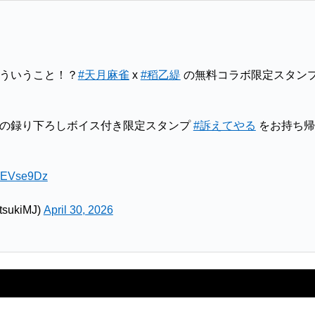
ういうこと！？
#天月麻雀
x
#稻乙緹
の無料コラボ限定スタン
緹の録り下ろしボイス付き限定スタンプ
#訴えてやる
をお持ち帰
5REVse9Dz
ukiMJ)
April 30, 2026