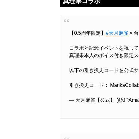
真理果コラボ
【0.5周年限定】
#天月麻雀
× 台
コラボと記念イベントを祝して
真理果本人のボイス付き限定ス
以下の引き換えコードを公式サ
引き換えコード： MarikaColla
— 天月麻雀【公式】 (@JPAmats