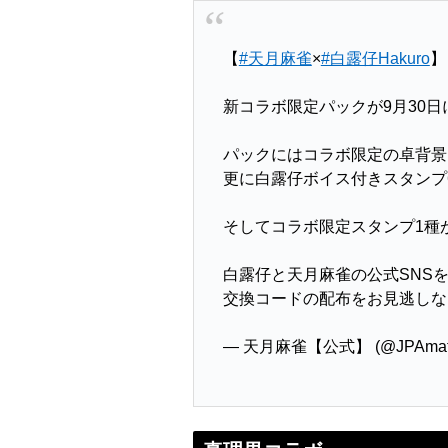
【
#天月麻雀
×
#白露仔Hakuro
】
新コラボ限定パックが9月30日
パックにはコラボ限定の卓背景
更に白露仔ボイス付きスタンプ
そしてコラボ限定スタンプ1種
白露仔と天月麻雀の公式SNS
交換コードの配布をお見逃し
— 天月麻雀【公式】 (@JPAmats