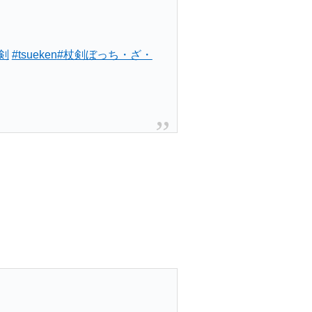
剣
#tsueken
#杖剣ぼっち・ざ・