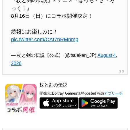
『杖と剣の伝説』× アニメ『ぼっち・ざ・ろ
っく！』
8月16日（日）にコラボ開催決定！
続報はお楽しみに！
pic.twitter.com/CAt7nRMnmp
— 杖と剣の伝説【公式】 (@tsueken_JP)
August 4,
2026
杖と剣の伝説
開発元:
Boltray Games
無料
posted with
アプリーチ